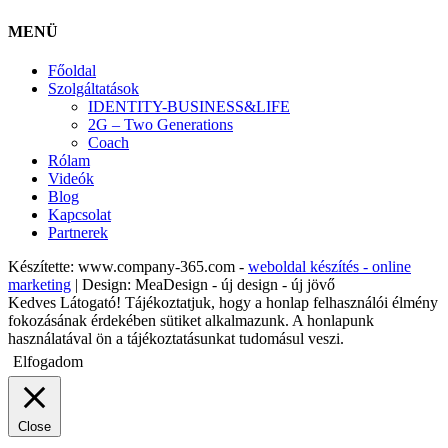
MENÜ
Főoldal
Szolgáltatások
IDENTITY-BUSINESS&LIFE
2G – Two Generations
Coach
Rólam
Videók
Blog
Kapcsolat
Partnerek
Készítette: www.company-365.com -
weboldal készítés - online
marketing
| Design: MeaDesign - új design - új jövő
Kedves Látogató! Tájékoztatjuk, hogy a honlap felhasználói élmény
fokozásának érdekében sütiket alkalmazunk. A honlapunk
használatával ön a tájékoztatásunkat tudomásul veszi.
Elfogadom
Close