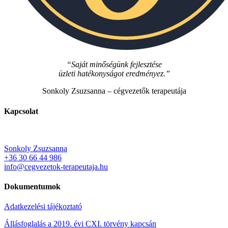
“Saját minőségünk fejlesztése
üzleti hatékonyságot eredményez.”
Sonkoly Zsuzsanna – cégvezetők terapeutája
Kapcsolat
Sonkoly Zsuzsanna
+36 30 66 44 986
info@cegvezetok-terapeutaja.hu
Dokumentumok
Adatkezelési tájékoztató
Állásfoglalás a 2019. évi CXI. törvény kapcsán