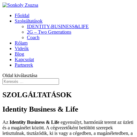
Főoldal
Szolgáltatások
IDENTITY-BUSINESS&LIFE
2G – Two Generations
Coach
Rólam
Videók
Blog
Kapcsolat
Partnerek
Oldal kiválasztása
SZOLGÁLTATÁSOK
Identity Business & Life
Az
Identity Business & Life
egyensúlyt, harmóniát teremt az üzleti
és a magánélet között. A cégvezetőként betöltött szerepek
letisztulnak, tisztázódik, ki is vagy a cégedben, a magánéletedben, a