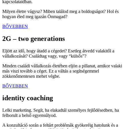
kapcsolataidban.
Milyen életre vágysz? Miben találod meg a boldogságot? Hol és
hogyan éled meg igazán Önmagad?
BŐVEBBEN
2G – two generations
Eljött az idő, hogy átadd a cégedet? Esetleg átvedd valakitől a
vállalkozását? Családtag vagy, vagy “külsős”?
Minden családi vállalkozás életében eljön a pillanat, amikor valaki
más viszi tovább a céget. Ez a váltás a segítségemmel
zökkenőmentesen mehet végbe.
BŐVEBBEN
identity coaching
Lelki marketing. Segít, ha elakadtál személyes fejlődésedben, ha
felborult a belső egyensúlyod.
A konzultáció során a feltárt problémák gyökeréig hatolunk és a