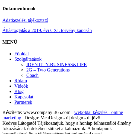
Dokumentumok
Adatkezelési tájékoztató
Állásfoglalás a 2019. évi CXI. törvény kapcsán
MENÜ
Főoldal
Szolgáltatások
IDENTITY-BUSINESS&LIFE
2G – Two Generations
Coach
Rólam
Videók
Blog
Kapcsolat
Partnerek
Készítette: www.company-365.com -
weboldal készítés - online
marketing
| Design: MeaDesign - új design - új jövő
Kedves Látogató! Tájékoztatjuk, hogy a honlap felhasználói élmény
fokozásának érdekében sütiket alkalmazunk. A honlapunk
használatával ön a tájékoztatásunkat tudomásul veszi.