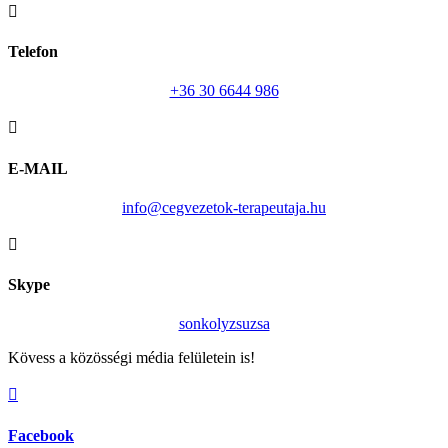

Telefon
+36 30 6644 986

E-MAIL
info@cegvezetok-terapeutaja.hu

Skype
sonkolyzsuzsa
Kövess a közösségi média felületein is!

Facebook