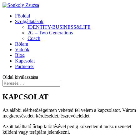
Főoldal
Szolgáltatások
IDENTITY-BUSINESS&LIFE
2G – Two Generations
Coach
Rólam
Videók
Blog
Kapcsolat
Partnerek
Oldal kiválasztása
KAPCSOLAT
Az alábbi elérhetőségeimen veheted fel velem a kapcsolatot. Várom
megkeresésedet, kérdéseidet, észrevételeidet.
Az itt található űrlap kitöltésével pedig közvetlenül tudsz üzenetet
küldeni vagy terápiára jelentkezni.