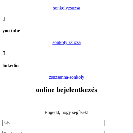
sonkolyzsuzsa

you tube
sonkoly zsuzsa

linkedin
zsuzsanna-sonkoly
online bejelentkezés
Engedd, hogy segítsek!